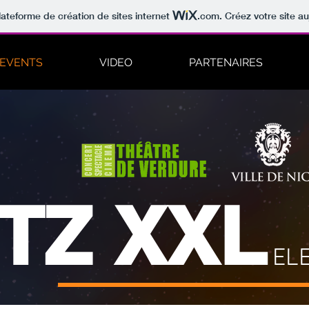
lateforme de création de sites internet
.com
. Créez votre site au
EVENTS
VIDEO
PARTENAIRES
ITZ XXL
EL