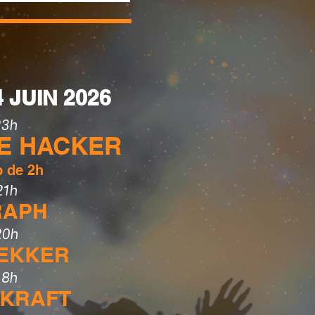
 JUIN 2026
23h
HE HACKER
b de 2h
21h
RAPH
20h
BEKKER
18h
 KRAFT