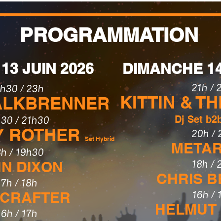
PROGRAMMATION
13 JUIN 2026
DIMANCHE 14
21h / 
h30 / 23h
KITTIN & T
KALKBRENNER
Dj Set b2
30 / 21h30
Y ROTHER
20h / 
Set Hybrid
META
8h / 19h30
N DIXON
18h / 
CHRIS 
17h / 18h
 CRAFTER
16h / 
HELMUT
16h / 17h